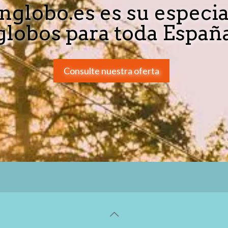
nglobo.es es su especia
globos para toda Españ
Consulte nuestra oferta