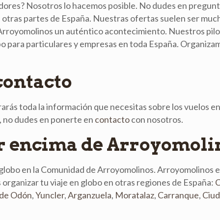
dores? Nosotros lo hacemos posible. No dudes en pregunt
n otras partes de España. Nuestras ofertas suelen ser muc
Arroyomolinos un auténtico acontecimiento. Nuestros pilo
 para particulares y empresas en toda España. Organizamo
contacto
arás toda la información que necesitas sobre los vuelos e
s, no dudes en ponerte en
contacto
con nosotros.
or encima de Arroyomoli
globo en la Comunidad de Arroyomolinos. Arroyomolinos e
ganizar tu viaje en globo en otras regiones de España:
C
a de Odón
,
Yuncler
,
Arganzuela
,
Moratalaz
,
Carranque
,
Ciud