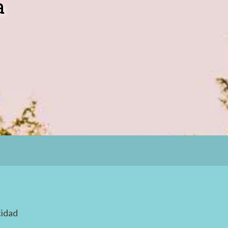
a
cidad